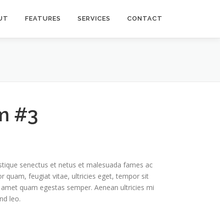
UT
FEATURES
SERVICES
CONTACT
m #3
istique senectus et netus et malesuada fames ac
r quam, feugiat vitae, ultricies eget, tempor sit
t amet quam egestas semper. Aenean ultricies mi
nd leo.