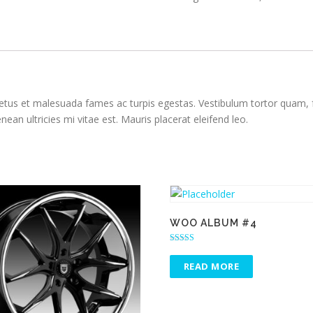
etus et malesuada fames ac turpis egestas. Vestibulum tortor quam, feu
n ultricies mi vitae est. Mauris placerat eleifend leo.
WOO ALBUM #4
Rated
5.00
READ MORE
out of 5