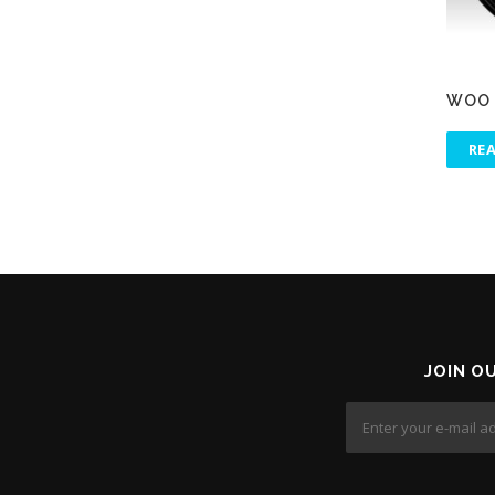
WOO 
RE
JOIN O