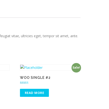
giat vitae, ultricies eget, tempor sit amet, ante.
Sale!
WOO SINGLE #2
Rated
4.00
READ MORE
out of 5