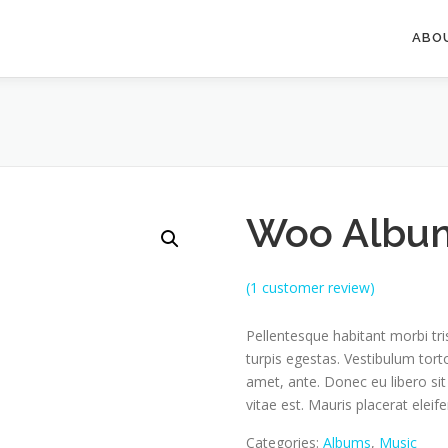
ABO
Woo Albu
(
1
customer review)
Pellentesque habitant morbi tr
turpis egestas. Vestibulum torto
amet, ante. Donec eu libero si
vitae est. Mauris placerat eleife
Categories:
Albums
,
Music