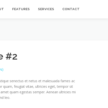
UT
FEATURES
SERVICES
CONTACT
e #2
s)
istique senectus et netus et malesuada fames ac
r quam, feugiat vitae, ultricies eget, tempor sit
t amet quam egestas semper. Aenean ultricies mi
nd leo.