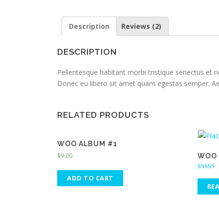
Description
Reviews (2)
DESCRIPTION
Pellentesque habitant morbi tristique senectus et n
Donec eu libero sit amet quam egestas semper. Aenea
RELATED PRODUCTS
WOO ALBUM #1
$
9.00
WOO 
Rated
ADD TO CART
5.00
RE
out of 5