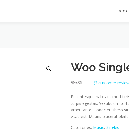
ABO
Woo Singl
(
2
customer review
Rated
1
4.00
out
Pellentesque habitant morbi tr
of 5 based
on
turpis egestas. Vestibulum torto
customer
rating
amet, ante. Donec eu libero si
vitae est. Mauris placerat eleife
Categories:
Music
,
Singles